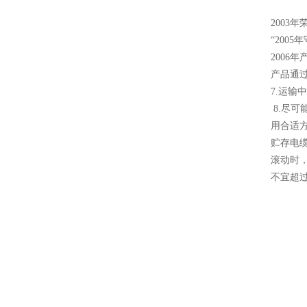
2003
“200
2006
产品通过
7.运
8.尽
用合适方
贮存电
滚动时
不宜超过