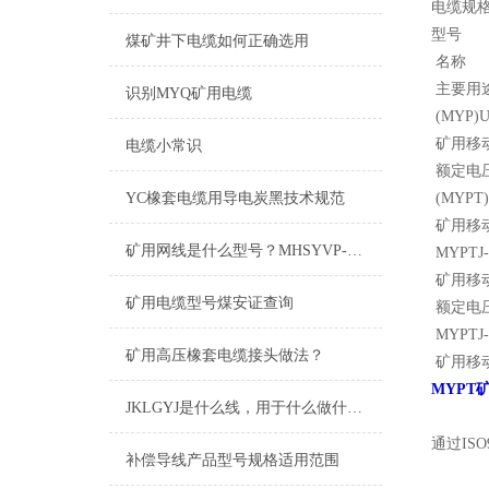
电缆规
型号
煤矿井下电缆如何正确选用
名称
主要用
识别MYQ矿用电缆
(MYP)UY
矿用移
电缆小常识
额定电压
YC橡套电缆用导电炭黑技术规范
(MYPT)
矿用移
矿用网线是什么型号？MHSYVP-5矿用网线型号
MYPTJ-3
矿用移
矿用电缆型号煤安证查询
额定电压
MYPTJ-
矿用高压橡套电缆接头做法？
矿用移
MYPT
JKLGYJ是什么线，用于什么做什么的
通过I
补偿导线产品型号规格适用范围