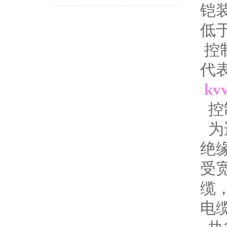
铠
低
控
代表
kv
控
为
绝
受宽
缆，
电缆