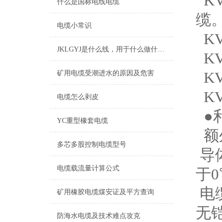
K
什么是国标电线电缆
缆
电缆小常识
K
JKLGYJ是什么线，用于什么做什么的
K
K
矿用电缆受潮进水的原因及危害
K
电缆怎么剥皮
●
YC重型橡套电缆
额外
多芯多股控制电缆型号
导
电缆载流量计算公式
于
电
矿用橡胶电缆煤安证及平方查询
无
防海水电缆及技术难点攻克