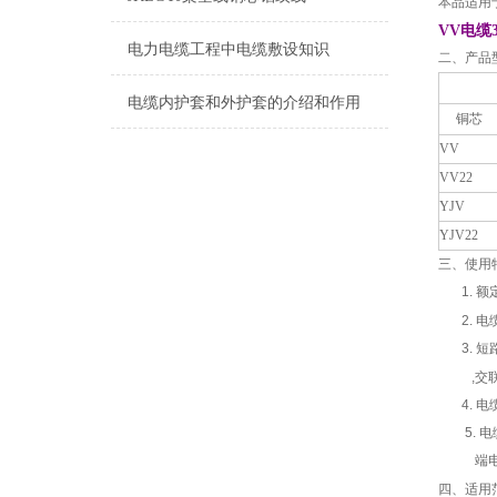
本品适用于
VV电缆
电力电缆工程中电缆敷设知识
二、产品
电缆内护套和外护套的介绍和作用
铜芯
VV
VV22
YJV
YJV22
三、使用
1. 额定
2. 电
3. 短路
,交联聚
4. 电缆
5. 电
端电缆的
四、适用