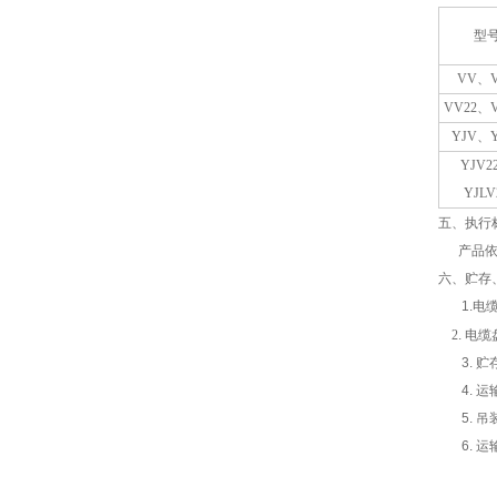
型
VV、V
VV22、V
YJV、Y
YJV2
YJLV
五、执行
产品依据G
六、贮存
1.
电
2
. 电
3. 贮
4. 运
5. 吊
6. 运