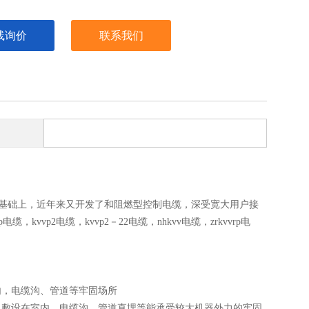
线询价
联系我们
基础上，近年来又开发了和阻燃型控制电缆，深受宽大用户接
电缆，kvvp2电缆，kvvp2－22电缆，nhkvv电缆，zrkvvrp电
敷设在室内，电缆沟、管道等牢固场所
0.75-10 敷设在室内，电缆沟、管道直埋等能承受较大机器外力的牢固