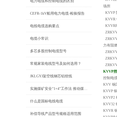
电力电缆和控制电缆的区别
场所
KVVP
CEFR-1kV船用电力电缆-检验报告
KVVR
KVVR
电线电缆选购要点
ZRKV
电缆小常识
ZRKV
力有阻
多芯多股控制电缆型号
ZRKV
ZRKVV
常规家装电线型号及如何选用？
ZRKVV
KVVP
JKLGYJ架空线钢芯铝绞线
控制电
KVV 
实施煤矿安全“1+4”工作法 推动煤矿安全发展
KVVP
KVVP
什么是国标电线电缆
KVV3
KVVR
补偿导线产品型号规格适用范围