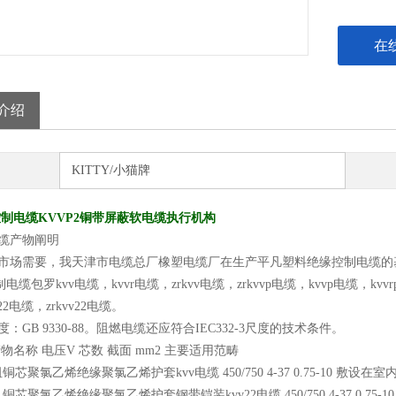
在
介绍
KITTY/小猫牌
控制电缆KVVP2铜带屏蔽软电缆执行机构
缆产物阐明
市场需要，我天津市电缆总厂橡塑电缆厂在生产平凡塑料绝缘控制电缆的
电缆包罗kvv电缆，kvvr电缆，zrkvv电缆，zrkvvp电缆，kvvp电缆，kvvrp
22电缆，zrkvv22电缆。
：GB 9330-88。阻燃电缆还应符合IEC332-3尺度的技术条件。
物名称 电压V 芯数 截面 mm2 主要适用范畴
阻铜芯聚氯乙烯绝缘聚氯乙烯护套kvv电缆 450/750 4-37 0.75-10 
2 铜芯聚氯乙烯绝缘聚氯乙烯护套钢带铠装kvv22电缆 450/750 4-37 