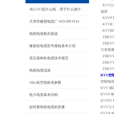
KVV2
JKLGYJ是什么线，用于什么做什么的
场所
KVVP
天津市橡塑电缆厂-WD-MYJY43低烟无卤电缆介绍
KVVR
KVVR
电线电缆购买挑选
ZRKV
ZRKV
橡套软电缆型号规格基本介绍
力有阻
ZRKV
高压盾构机电缆技术规范
ZRKVV
ZRKVV
电线电缆浅谈
KVV控
控制电
10kv架空线标准参数
KVV 
KVVP
电力电缆基本结构
KVVP
如何看电线电缆的质量
KVV3
KVVR