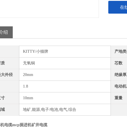
在
介绍
KITTY/小猫牌
产地类
材质
无氧铜
芯数
最大外径
20mm
绝缘厚
1.8
电动机
尺寸
10mm
重量
领域
地矿,能源,电子/电池,电气,综合
煤机电缆mcp掘进机矿井电缆