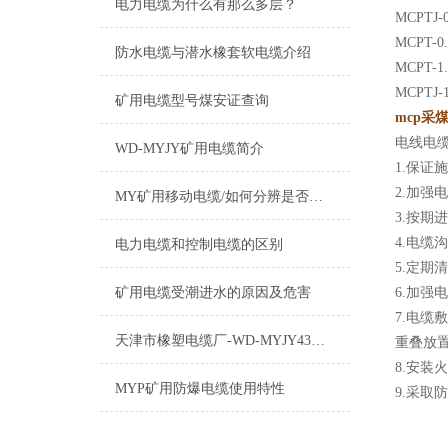
电力电缆为什么有那么多层？
MCPT
MCPT
防水电缆与潜水橡套软电缆介绍
MCPT
MCPT
矿用电缆型号煤安证查询
mcp采
电线电
WD-MYJY矿用电缆简介
1.保证
2.加强
MY矿用移动电缆/如何分辨是否国标标准
3.按
4.电
电力电缆和控制电缆的区别
5.定
矿用电缆受潮进水的原因及危害
6.加
7.电缆
天津市橡塑电缆厂-WD-MYJY43低烟无卤电缆介绍
重叠放
8.安
MYP矿用防爆电缆使用特性
9.采取