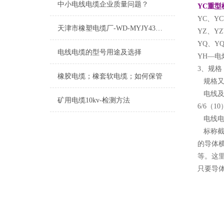
中小电线电缆企业质量问题？
YC重型橡
YC、Y
天津市橡塑电缆厂-WD-MYJY43低烟无卤电缆介绍
YZ、Y
YQ、
电线电缆的型号用途及选择
YH—
3、规
橡胶电缆；橡套软电缆；如何保管
规格又
电线及控制
矿用电缆10kv-检测方法
6/6（10
电线电缆
标称截
的导体横截
等。这
只要导