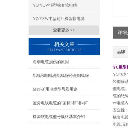
YQ/YQW轻型橡套软电缆
YZ/YZW中型耐油橡套软电缆
查看更多 >>
详细
相关文章
RELEVANT ARTICLES
品牌
冬季电缆损伤的原因
YC重型橡
YC电缆
铝线和铜线是铝线好还是铜线好
轻型移
型电缆
MYP矿用电缆型号及用途
缆的绝
区分电线电缆的“国标”和“非标”
yc电缆
安全性
橡套软电缆型号规格基本介绍
橡套电缆
电缆,无