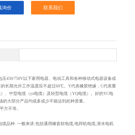
线询价
联系我们
450/750V以下家用电器、电动工具和各种移动式电器设备或
的长期允许工作温度应不超过60℃。Y代表橡胶绝缘，C代表重
）、中型电缆（yz电缆）及轻型电缆（YQ电缆）。好的YC电
场的大部分产品均或多或少不能达到此种质量。
十平方不等。
品种. 一般来讲,包括通用橡套软电缆,电焊机电缆,潜水电机