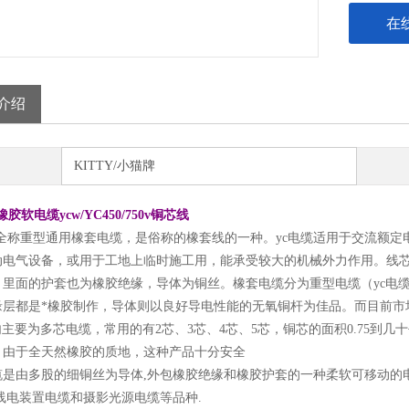
在
介绍
KITTY/小猫牌
胶软电缆ycw/YC450/750v铜芯线
全称重型通用橡套电缆，是俗称的橡套线的一种。yc电缆适用于交流额定电压
动电气设备，或用于工地上临时施工用，能承受较大的机械外力作用。线芯
。里面的护套也为橡胶绝缘，导体为铜丝。橡套电缆分为重型电缆（yc电缆
缘层都是*橡胶制作，导体则以良好导电性能的无氧铜杆为佳品。而目前市
内主要为多芯电缆，常用的有2芯、3芯、4芯、5芯，铜芯的面积0.75到几
：由于全天然橡胶的质地，这种产品十分安全
是由多股的细铜丝为导体,外包橡胶绝缘和橡胶护套的一种柔软可移动的电缆
线电装置电缆和摄影光源电缆等品种.