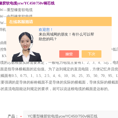
胶软电缆ycw/YC450/750v铜芯线
CW—重型橡套软电缆
ZW—中型橡套软电缆
YQW—轻型橡套软电缆
电焊机电缆
欢迎您！
来自局域网的朋友！有什么可以帮
格
助您的吗？
由额定电压、芯数及标称截面组成。
电缆等一般的额定电压为300/300V、300/500V、450/750V； 中低压电力
）KV、8.7/10(15)kv、12/20kv、18/20(30)kv、21/35kv、26/35kv等。
的芯数根据实际需要来定，一般电力电缆主要有1、2、3、4、5芯，电线
面是指导体横截面的近似值。为了达到规定的直流电阻，方便记忆并且统
面有0.5、0.75、1、1.5、2.5、4、6、10、16、25、35、50、70、95、120
里要强调的是导体的标称截面不是导体的实际的横截面，导体实际的横截
体的直流电阻能达到规定的要求，就可以说这根电缆的截面是达标的。
产品：