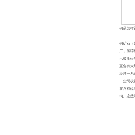
铜是怎样
铜矿石（
厂，压碎
已被压碎
至含有大约
经过一系
一些阴极
在含有硫
铜。这些