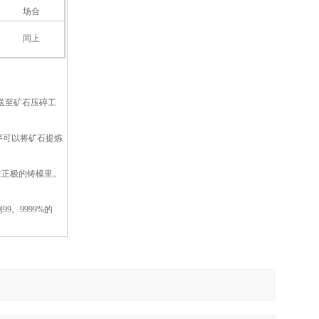
场合
同上
运送至矿石压碎工
序可以将矿石提炼
在正极的铸模里。
。9999%的