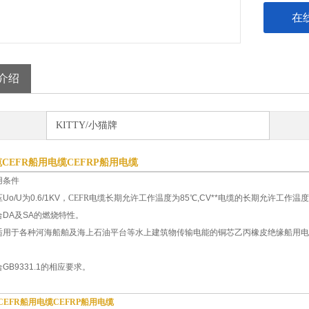
在
介绍
KITTY/小猫牌
CEFR船用电缆CEFRP船用电缆
用条件
o/U为0.6/1KV，
CEFR电缆
长期允许工作温度为85℃,CV**电缆的长期允许工作温度
合DA及SA的燃烧特性。
适用于各种河海船舶及海上石油平台等水上建筑物传输电能的铜芯乙丙橡皮绝缘船用电力
GB9331.1的相应要求。
EFR船用电缆CEFRP船用电缆