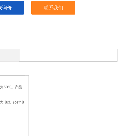
线询价
联系我们
为60℃。产品
电缆（cefr电