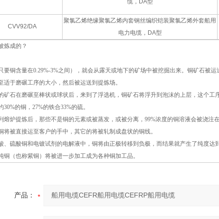
缆，DA型
聚氯乙烯绝缘聚氯乙烯内套钢丝编织铠装聚氯乙烯外套船用
CVV92/DA
电力电缆，DA型
被炼成的？
只要铜含量在0.29%-3%之间），就会从露天或地下的矿场中被挖掘出来。铜矿石被
至适于磨碾工序的大小，然后被运送到提炼场。
的矿石在磨碾至棒状或球状后，来到了浮选机，铜矿石将浮升到泡沫的上层，这个工
30%的铜，27%的铁合33%的硫。
列熔炉提炼后，那些不是铜的元素或被蒸发，或被分离，99%浓度的铜溶液会被浇注
铜将被直接运至客户的手中，其它的将被轧制成盘状的铜线。
酸、硫酸铜和电镀试剂的电解液中，铜将由正极转移到负极，而结果就产生了纯度达到99
纯铜（也称紫铜）将被进一步加工成为各种铜加工品。
产品：