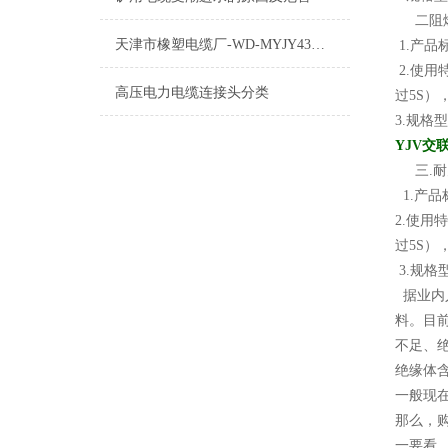
二阻燃.交
天津市橡塑电缆厂-WD-MYJY43低烟无卤电缆介绍
1.产品标
2.使用
高压电力电缆连接头分类
过5S）
3.规格型号
YJV交联
三.耐火交
1.产品标
2.使用
过5S）
3.规格型号
据业内
料。目
不足、绝
绝缘体含
一般现
那么，
一要看