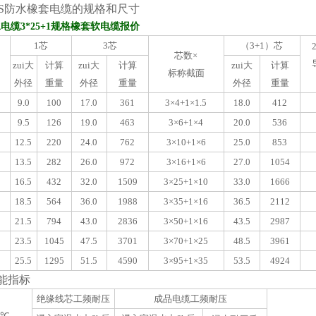
HS防水橡套电缆的规格和尺寸
水电缆3*25+1规格橡套软电缆报价
1芯
3芯
（3+1）芯
芯数×
zui大
计算
zui大
计算
zui大
计算
标称截面
外径
重量
外径
重量
外径
重量
9.0
100
17.0
361
3×4+1×1.5
18.0
412
9.5
126
19.0
463
3×6+1×4
20.0
536
12.5
220
24.0
762
3×10+1×6
25.0
853
13.5
282
26.0
972
3×16+1×6
27.0
1054
16.5
432
32.0
1509
3×25+1×10
33.0
1666
18.5
564
36.0
1988
3×35+1×16
36.5
2112
21.5
794
43.0
2836
3×50+1×16
43.5
2987
23.5
1045
47.5
3701
3×70+1×25
48.5
3961
25.5
1295
51.5
4590
3×95+1×35
53.5
4924
能指标
绝缘线芯工频耐压
成品电缆工频耐压