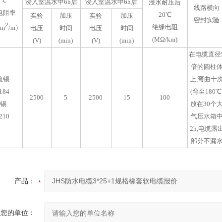
0℃
浸入室温水中6h后
浸入室温水中6h后
浸水耐压后
线路横向
电阻
率
20℃
实验
加压
实验
加压
密封实验
2
绝缘电阻
mm
/m）
电压
时间
电压
时间
(MΩ/km)
(
V
)
(min)
(
V
)
(min)
在电缆直径
倍的圆柱
镀锡
上,弯曲十
184
(弯至180℃
2500
5
2500
15
100
锡
放在30个
210
气压水箱
2h,电缆露
部分不漏
产品：
您的单位：