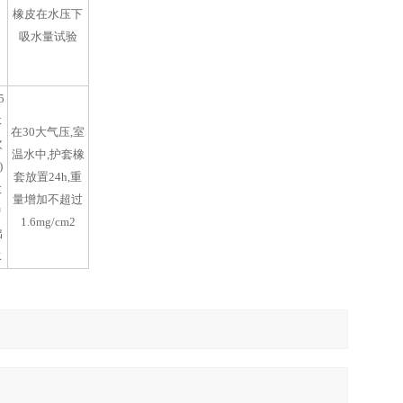
橡皮在水压下
吸水量试验
5
体
在30大气压,室
次
温水中,护套橡
)
套放置24h,重
大
量增加不超过
中
1.6mg/cm2
出
水