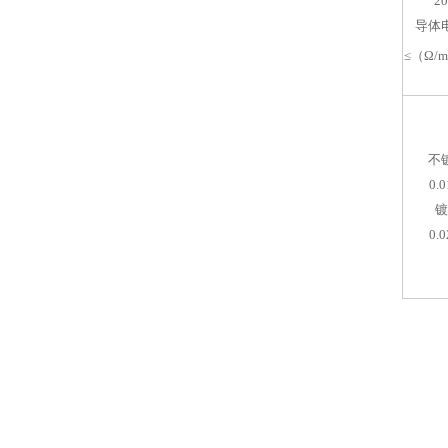
2
导体
≤（Ω/
不
0.0
镀
0.0