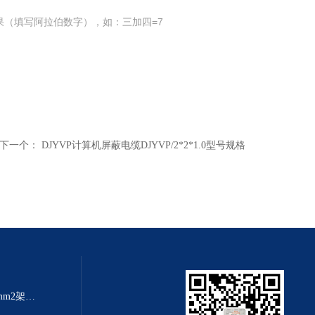
果（填写阿拉伯数字），如：三加四=7
下一个：
DJYVP计算机屏蔽电缆DJYVP/2*2*1.0型号规格
架空线规格大全JKLYJ-10kv-70mm2架空铝芯导线