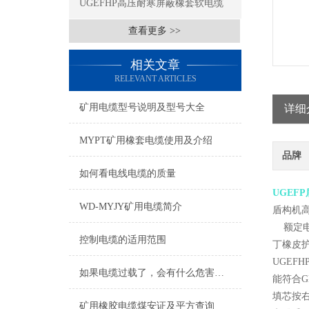
UGEFHP高压耐寒屏蔽橡套软电缆
查看更多 >>
相关文章
RELEVANT ARTICLES
矿用电缆型号说明及型号大全
详细
MYPT矿用橡套电缆使用及介绍
品牌
如何看电线电缆的质量
UGEF
WD-MYJY矿用电缆简介
盾构机高
额定电压
控制电缆的适用范围
丁橡皮护
UGEF
如果电缆过载了，会有什么危害吗？
能符合G
填芯按右
矿用橡胶电缆煤安证及平方查询