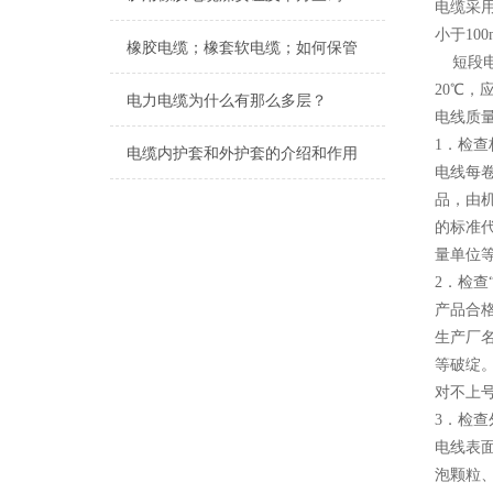
电缆采
小于10
橡胶电缆；橡套软电缆；如何保管
短段电
20℃，
电力电缆为什么有那么多层？
电线质
1．检查
电缆内护套和外护套的介绍和作用
电线每
品，由
的标准
量单位
2．检查
产品合
生产厂
等破绽
对不上
3．检查
电线表
泡颗粒