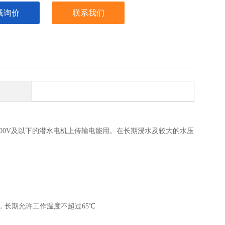
线询价
联系我们
压500V及以下的潜水电机上传输电能用。在长期浸水及较大的水压
移动.
水中，长期允许工作温度不超过65℃