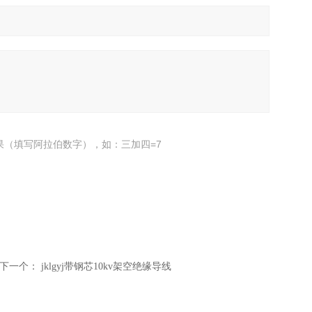
果（填写阿拉伯数字），如：三加四=7
下一个：
jklgyj带钢芯10kv架空绝缘导线