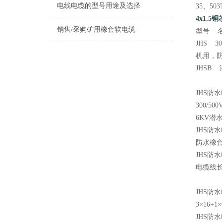
电线电缆的型号用途及选择
35、5
4x1.
销售/采购矿用橡套软电缆
型号 
JHS 3
机用，
JHSB
JHS防
300/
6KV潜
JHS防
防水橡套
JHS防
电缆线长
JHS防水电
3×16+1×6
JHS