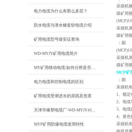
采煤机
电力电缆为什么有那么多层？
煤矿用额
(MCP)UC
防水电缆与潜水橡套软电缆介绍
采煤机
煤矿用额
矿用电缆型号煤安证查询
：顏
(MCP)UC
WD-MYJY矿用电缆简介
采煤机
煤矿用额
MY矿用移动电缆/如何分辨是否国标标准
MCP矿
：顏
电力电缆和控制电缆的区别
采煤机
1、额定电
矿用电缆受潮进水的原因及危害
2、电缆
3、电缆
天津市橡塑电缆厂-WD-MYJY43低烟无卤电缆介绍
4、黄
采煤机
MYP矿用防爆电缆使用特性
电线质