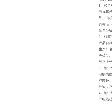
1．检查
电线每
品，由
的标准
量单位
2．检查
产品合
生产厂
等破绽
对不上
3．检查
电线表
泡颗粒
异物，
4．检查
导电线