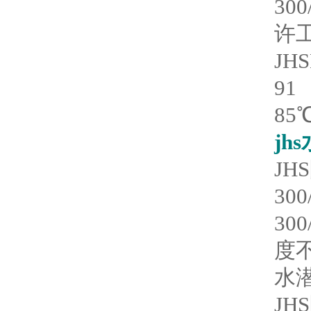
3
许
JH
9
85
jh
JH
30
3
度不
水
JH