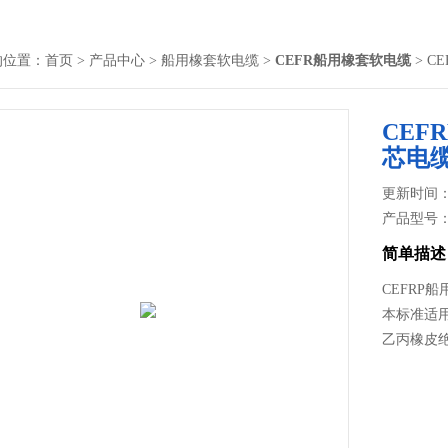
的位置：
首页
>
产品中心
>
船用橡套软电缆
>
CEFR船用橡套软电缆
> C
CEF
芯电
更新时间： 2
产品型号
简单描述
CEFRP船
本标准适
乙丙橡皮绝