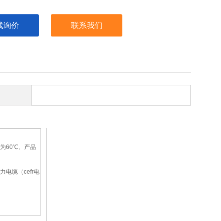
线询价
联系我们
为60℃。产品
电缆（cefr电