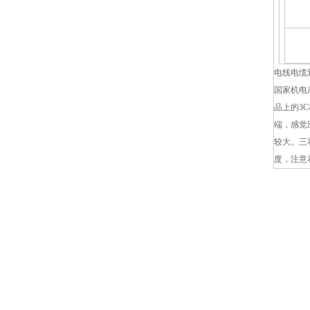
电线电缆
国家机电
品上的3
端，感觉
较大。三
度，注意