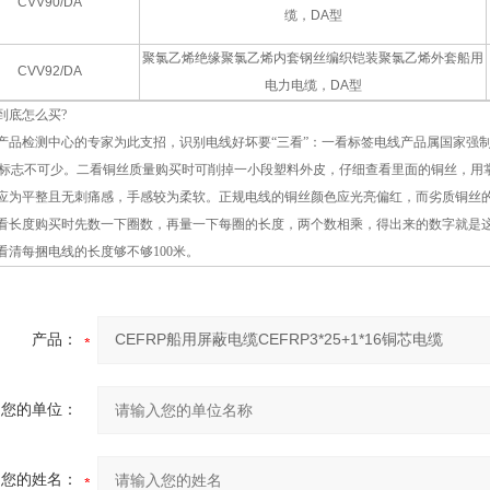
CVV90/DA
缆，DA型
聚氯乙烯绝缘聚氯乙烯内套钢丝编织铠装聚氯乙烯外套船用
CVV92/DA
电力电缆，DA型
到底怎么买?
产品检测中心的专家为此支招，识别电线好坏要“三看”：一看标签电线产品属国家强
C标志不可少。二看铜丝质量购买时可削掉一小段塑料外皮，仔细查看里面的铜丝，用
应为平整且无刺痛感，手感较为柔软。正规电线的铜丝颜色应光亮偏红，而劣质铜丝
看长度购买时先数一下圈数，再量一下每圈的长度，两个数相乘，得出来的数字就是
看清每捆电线的长度够不够100米。
产品：
您的单位：
您的姓名：