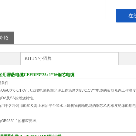
在
介绍
KITTY/小猫牌
船用屏蔽电缆CEFRP3*25+1*16铜芯电缆
用条件
o/U为0.6/1KV，
CEFR电缆
长期允许工作温度为85℃,CV**电缆的长期允许工作温度
合DA及SA的燃烧特性。
适用于各种河海船舶及海上石油平台等水上建筑物传输电能的铜芯乙丙橡皮绝缘船用电力
GB9331.1的相应要求。