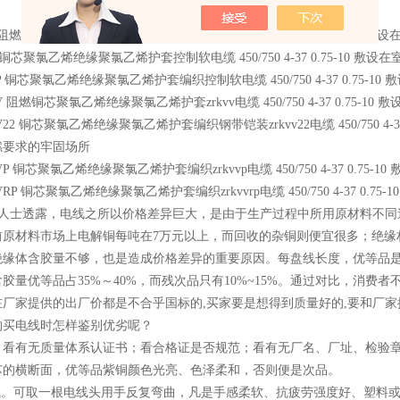
 阻燃铜芯聚氯乙烯绝缘聚氯乙烯护套kvvp电缆 450/750 4-37 0.75-
 铜芯聚氯乙烯绝缘聚氯乙烯护套控制软电缆 450/750 4-37 0.75-10 
P 铜芯聚氯乙烯绝缘聚氯乙烯护套编织控制软电缆 450/750 4-37 0.75-
V 阻燃铜芯聚氯乙烯绝缘聚氯乙烯护套zrkvv电缆 450/750 4-37 0.7
V22 铜芯聚氯乙烯绝缘聚氯乙烯护套编织钢带铠装zrkvv22电缆 450/750 
燃要求的牢固场所
VP 铜芯聚氯乙烯绝缘聚氯乙烯护套编织zrkvvp电缆 450/750 4-37 0
RP 铜芯聚氯乙烯绝缘聚氯乙烯护套编织zrkvvrp电缆 450/750 4-37 0
人士透露，电线之所以价格差异巨大，是由于生产过程中所用原材料不同
前原材料市场上电解铜每吨在7万元以上，而回收的杂铜则便宜很多；绝缘
缘体含胶量不够，也是造成价格差异的重要原因。每盘线长度，优等品是100±
胶量优等品占35%～40%，而残次品只有10%~15%。通过对比，消
在厂家提供的出厂价都是不合乎国标的,买家要是想得到质量好的,要和厂家
购买电线时怎样鉴别优劣呢？
．看有无质量体系认证书；看合格证是否规范；看有无厂名、厂址、检验
芯的横断面，优等品紫铜颜色光亮、色泽柔和，否则便是次品。
。可取一根电线头用手反复弯曲，凡是手感柔软、抗疲劳强度好、塑料或