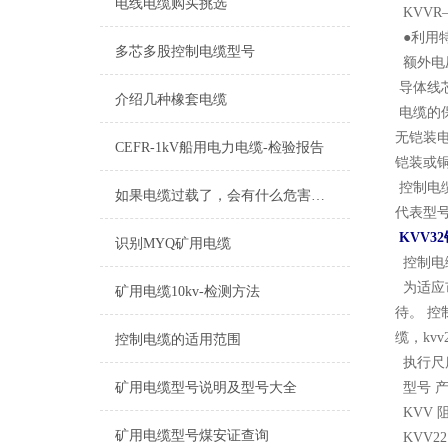
电线电缆购买挑选
KVV
●利用
多芯多股控制电缆型号
额外电压：
导体线芯
介绍几种橡套电缆
电缆的
无铠装
CEFR-1kV船用电力电缆-检验报告
铠装或铜
控制电
如果电缆过载了，会有什么危害吗？
代表型号
KVV3
识别MYQ矿用电缆
控制电
为适应
矿用电缆10kv-检测方法
待。 控制
缆，kvv
控制电缆的适用范围
执行尺度
矿用电缆型号说明及型号大全
型号 产
KVV 
矿用电缆型号煤安证查询
KVV2