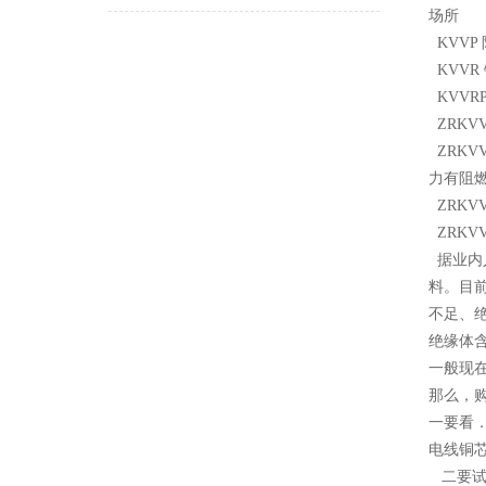
场所
KVVP
KVVR
KVVR
ZRKV
ZRKV
力有阻
ZRKV
ZRKVV
据业内
料。目
不足、绝
绝缘体含
一般现
那么，
一要看
电线铜
二要试