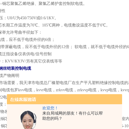
R—铜芯聚氯乙烯绝缘、聚氯乙烯护套控制软电缆。
特性
U0/U为450/750V或0.6/1KV。
长期工作温度为70℃、105℃两种，电缆敷设温度不低于0℃。
保举允许弯曲半径如下：
电缆，应不低于电缆外径的6倍；
带屏蔽电缆，应不低于电缆外径的12倍； 软电缆，就不低于电缆外径的
缆泛指设备仪表供电/信号控制
：KVV/KYJV/另有其它仪表线等等
2钢丝铠装控制电缆
缆产物阐明
市场需要，我天津市电缆总厂橡塑电缆厂在生产平凡塑料绝缘控制电缆的
电缆包罗kvv电缆，kvvr电缆，zrkvv电缆，zrkvvp电缆，kvvp电缆，kvvrp
22电缆，zrkvv22电缆。
：GB 9330-88。阻燃电缆还应符合IEC332-3尺度的技术条件。
欢迎您！
物名称 电压V 芯数 截面 mm2 主要适用范畴
来自局域网的朋友！有什么可以帮
助您的吗？
阻铜芯聚氯乙烯绝缘聚氯乙烯护套kvv电缆 450/750 4-37 0.75-10 
2 铜芯聚氯乙烯绝缘聚氯乙烯护套钢带铠装kvv22电缆 450/750 4-37 