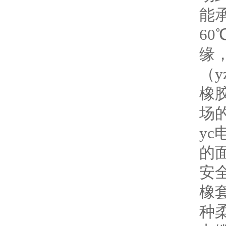
能
6
缘
（
橡
场
y
的面
安
橡
种