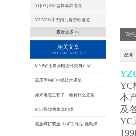
YQ/YQW轻型橡套软电缆
YZ/YZW中型耐油橡套软电缆
查看更多 >>
详细
相关文章
RELEVANT ARTICLES
品牌
MYP矿用橡套电缆分类与介绍
YZ
高压盾构机电缆技术规范
Y
本产
如果电缆过载了，会有什么危害吗？
及
MCP采煤机橡套电缆
YC
实施煤矿安全“1+4”工作法 推动煤矿安全发展
19