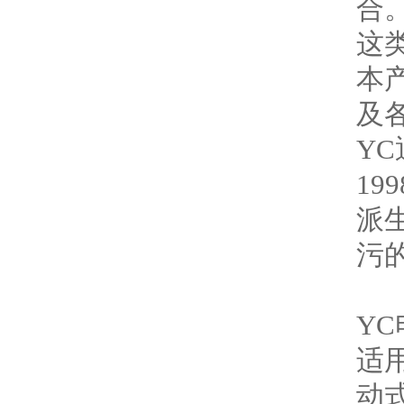
合
这
本产
及
YC
19
派
污
Y
适
动