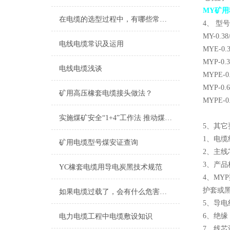
MY矿用
在电缆的选型过程中，有哪些常见误区需要避免？
4、 型
MY-0
电线电缆常识及运用
MYE-
MYP-
电线电缆浅谈
MYPE
MYP-
矿用高压橡套电缆接头做法？
MYPE
实施煤矿安全“1+4”工作法 推动煤矿安全发展
5、其它
1、电缆
矿用电缆型号煤安证查询
2、主线
3、产品标
YC橡套电缆用导电炭黑技术规范
4、M
护套或
如果电缆过载了，会有什么危害吗？
5、导电
6、绝缘
电力电缆工程中电缆敷设知识
7、线