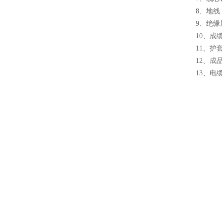
8、地
9、绝
10、成
11、护套
12、成
13、