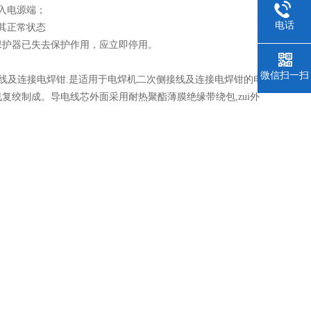
输入电源端；
电话
，其正常状态
保护器已失去保护作用，应立即停用。
微信扫一扫
接线及连接电焊钳.是适用于电焊机二次侧接线及连接电焊钳的电
线复绞制成。导电线芯外面采用耐热聚酯薄膜绝缘带绕包,zui外
。