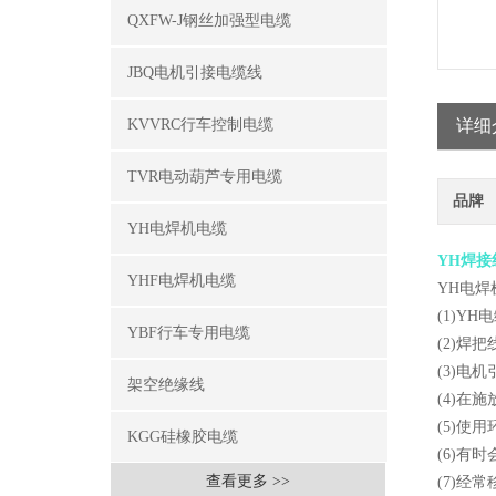
QXFW-J钢丝加强型电缆
JBQ电机引接电缆线
KVVRC行车控制电缆
详细
TVR电动葫芦专用电缆
品牌
YH电焊机电缆
YH焊接
YHF电焊机电缆
YH电
(1)Y
YBF行车专用电缆
(2)焊
(3)电
架空绝缘线
(4)在
(5)使
KGG硅橡胶电缆
(6)有
查看更多 >>
(7)经