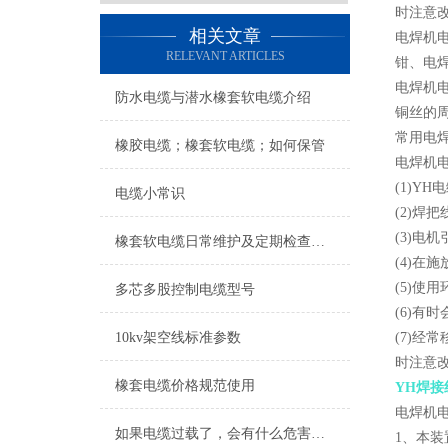
时注意
相关文章
电焊机
RELEVANT ARTICLES
钳、电焊
电焊机
防水电缆与潜水橡套软电缆介绍
铜丝的
常用电焊
橡胶电缆；橡套软电缆；如何保管
电焊机
(1)Y
电缆小常识
(2)焊
(3)电
橡套软电缆日常维护及定期检查故障
(4)在
(5)使
多芯多股控制电缆型号
(6)有
10kv架空线标准参数
(7)经
时注意
橡套电缆价格规范使用
YH焊接
电焊机
如果电缆过载了，会有什么危害吗？
1、本