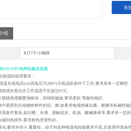
在
介绍
KITTY/小猫牌
线YH/YHF电焊机橡皮电缆
焊机电缆的使用要求：
H电缆是在低电压(zui高电压为200V)大电流的条件下工作,要求具有一定耐性
把线电缆长期允许工作温度不应超过65℃。
机引接线电缆频繁地移动，扭绕和施放,要求柔软,弯曲性能好。
施放中易受到尖锐钢铁构件的刮、擦,故要求电缆绝缘抗撕、耐磨等机械性能
用环境条件复杂,如日晒、水沸、接触泥水、机油、酸碱液体等,要求有一定
时会碰到热焊件,要求耐热变形性好。
常移动,要求外径小,重量轻。由于对此种电缆电性能要求不高,且使用环境