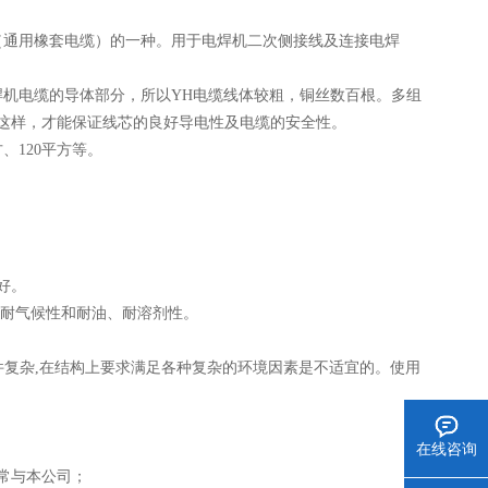
缆（通用橡套电缆）的一种。用于电焊机二次侧接线及连接电焊
机电缆的导体部分，所以YH电缆线体较粗，铜丝数百根。多组
，这样，才能保证线芯的良好导电性及电缆的安全性。
方、120平方等。
。
能好。
定的耐气候性和耐油、耐溶剂性。
条件复杂,在结构上要求满足各种复杂的环境因素是不适宜的。使用
在线咨询
异常与本公司；