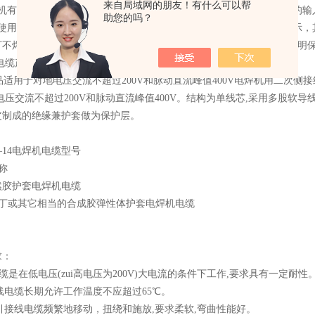
来自局域网的朋友！有什么可以帮
焊机有风冷及主回路有接触器的，要将风机及接触器线圈电源接于装置的
助您的吗？
次使用前观察保护器指示灯状态，红灯是电源指示，绿灯是安全电压指示
灯不焊接时发亮，焊接时熄灭，如发现在焊机不焊接时绿灯熄灭，则表明
电缆产品说明
适用于对地电压交流不超过200V和脉动直流峰值400V电焊机用二次侧
电压交流不超过200V和脉动直流峰值400V。结构为单线芯,采用多股软导
皮制成的绝缘兼护套做为保护层。
—14电焊机电缆型号
名称
天然胶护套电焊机电缆
 氯丁或其它相当的合成胶弹性体护套电焊机电缆
求：
H电缆是在低电压(zui高电压为200V)大电流的条件下工作,要求具有一定耐性
把线电缆长期允许工作温度不应超过65℃。
机引接线电缆频繁地移动，扭绕和施放,要求柔软,弯曲性能好。