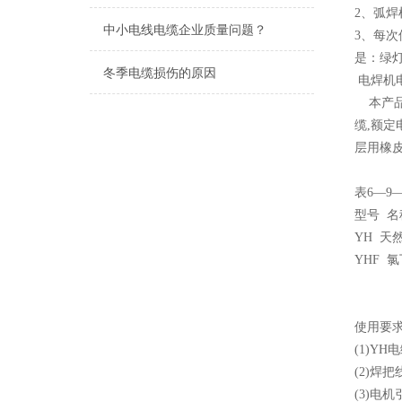
2、弧
中小电线电缆企业质量问题？
3、每
是：绿
冬季电缆损伤的原因
电焊机
本产品
缆,额定
层用橡
表6—9
型号 
YH 
YHF
使用要
(1)Y
(2)焊
(3)电