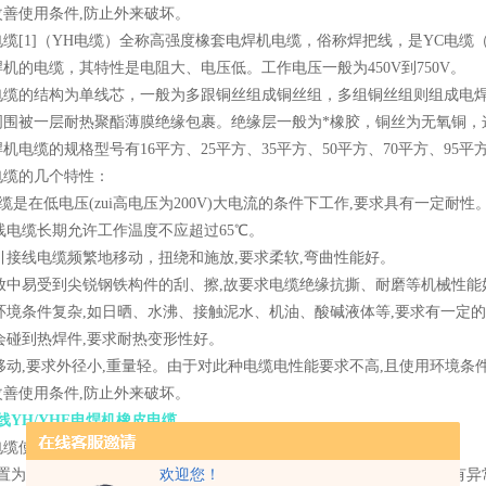
改善使用条件,防止外来破坏。
电缆[1]（YH电缆）全称高强度橡套电焊机电缆，俗称焊把线，是YC电
机的电缆，其特性是电阻大、电压低。工作电压一般为450V到750V。
电缆的结构为单线芯，一般为多跟铜丝组成铜丝组，多组铜丝组则组成电焊
周围被一层耐热聚酯薄膜绝缘包裹。绝缘层一般为*橡胶，铜丝为无氧铜
机电缆的规格型号有16平方、25平方、35平方、50平方、70平方、95平
电缆的几个特性：
H电缆是在低电压(zui高电压为200V)大电流的条件下工作,要求具有一定耐性
把线电缆长期允许工作温度不应超过65℃。
机引接线电缆频繁地移动，扭绕和施放,要求柔软,弯曲性能好。
施放中易受到尖锐钢铁构件的刮、擦,故要求电缆绝缘抗撕、耐磨等机械性
用环境条件复杂,如日晒、水沸、接触泥水、机油、酸碱液体等,要求有一
时会碰到热焊件,要求耐热变形性好。
常移动,要求外径小,重量轻。由于对此种电缆电性能要求不高,且使用环境
改善使用条件,防止外来破坏。
线YH/YHF电焊机橡皮电缆
电缆使用与维修
装置为不可维修型，其各项保护特性由制造厂规定，不可随意调整。如有
欢迎您！