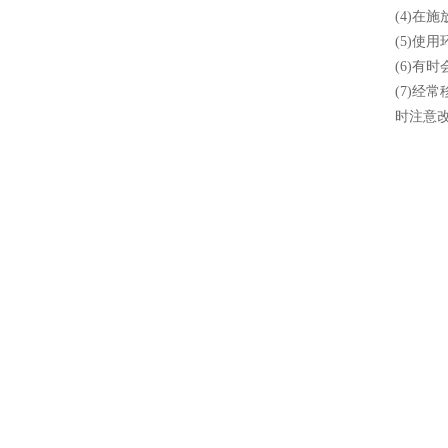
(4)在
(5)使
(6)有
(7)经
时注意