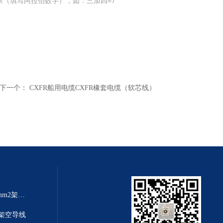
果（填写阿拉伯数字），如：三加四=7
下一个：
CXFR船用电缆CXFR橡套电缆（软芯线）
架空线规格大全JKLYJ-10kv-70mm2架空铝芯导线
铝芯架空导线