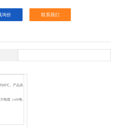
线询价
联系我们
度为60℃。产品具
缆（cefr电