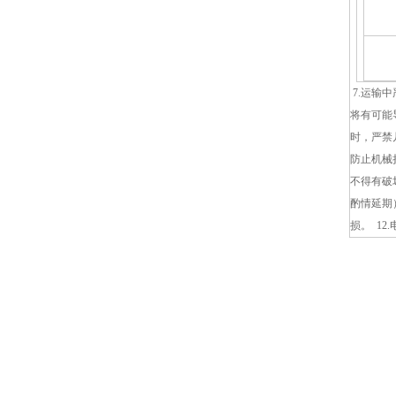
7.运输
将有可能
时，严禁
防止机械
不得有破
酌情延期
损。 1