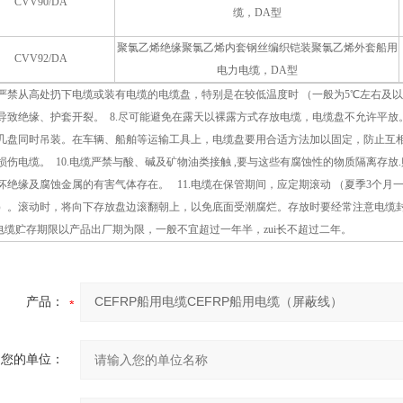
CVV90/DA
缆，DA型
聚氯乙烯绝缘聚氯乙烯内套钢丝编织铠装聚氯乙烯外套船用
CVV92/DA
电力电缆，DA型
中严禁从高处扔下电缆或装有电缆的电缆盘，特别是在较低温度时 （一般为5℃左右及以
导致绝缘、护套开裂。 8.尽可能避免在露天以裸露方式存放电缆，电缆盘不允许平放。
几盘同时吊装。在车辆、船舶等运输工具上，电缆盘要用合适方法加以固定，防止互
损伤电缆。 10.电缆严禁与酸、碱及矿物油类接触 ,要与这些有腐蚀性的物质隔离存放
坏绝缘及腐蚀金属的有害气体存在。 11.电缆在保管期间，应定期滚动 （夏季3个月
）。滚动时，将向下存放盘边滚翻朝上，以免底面受潮腐烂。存放时要经常注意电缆
2.电缆贮存期限以产品出厂期为限，一般不宜超过一年半，zui长不超过二年。
产品：
您的单位：