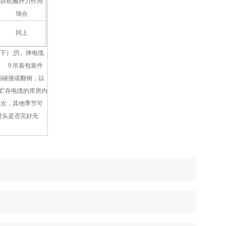
防机械外力作用
场合
同上
下）,扔、摔电缆
 9.吊装包装件
相碰撞或翻倒，以
.贮存电缆的库房内
一次，其他季节可
封头是否完好无