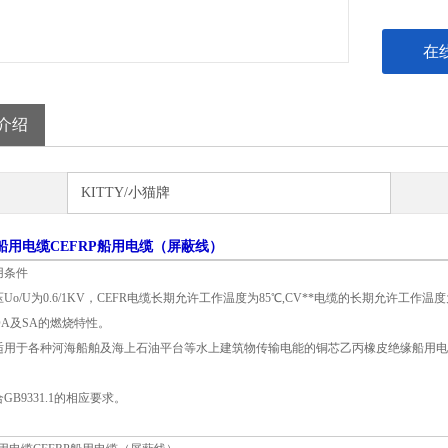
在
介绍
KITTY/小猫牌
P船用电缆CEFRP船用电缆（屏蔽线）
用条件
Uo/U为0.6/1KV，CEFR电缆长期允许工作温度为85℃,CV**电缆的长期允许工作温
DA及SA的燃烧特性。
适用于各种河海船舶及海上石油平台等水上建筑物传输电能的铜芯乙丙橡皮绝缘船用电力电
GB9331.1的相应要求。