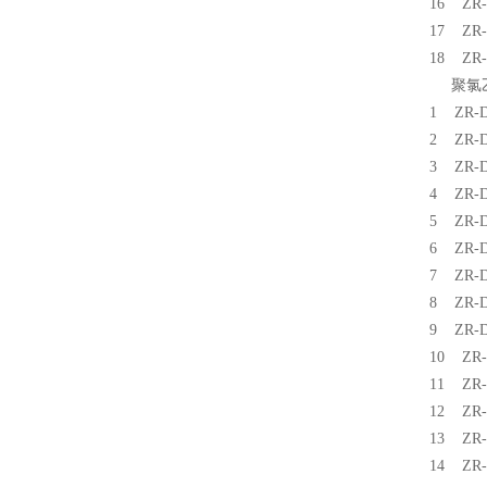
16 Z
17 Z
18 Z
聚氯乙
1 ZR
2 ZR
3 ZR
4 ZR
5 ZR
6 ZR
7 ZR
8 ZR
9 ZR
10 Z
11 Z
12 Z
13 Z
14 Z