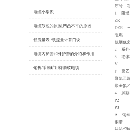
序号 
电缆小常识
1 阻燃
ZR
电缆鼓包的原因,凹凸不平的原因
DZR 
阻燃
载流量表 /载流量计算口诀
低烟低
2 系
电缆内护套和外护套的介绍和作用
3 绝缘
V
销售/采购矿用橡套软电缆
F 聚乙
聚氯乙烯
聚全氟
4 屏蔽
P2
P3
A 钢
铜带
铝箔/塑