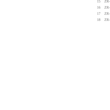
15 Z
16 Z
17 Z
18 Z