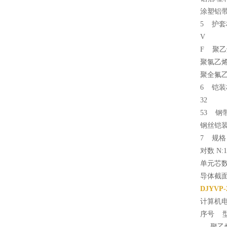
涂塑铝
5 护套
V
F 聚乙
聚氯乙烯
聚全氟
6 铠装
32
53 钢
钢丝铠
7 规格
对数 N:
单元芯数
导体截面 
DJYVP
计算机
序号 
聚乙