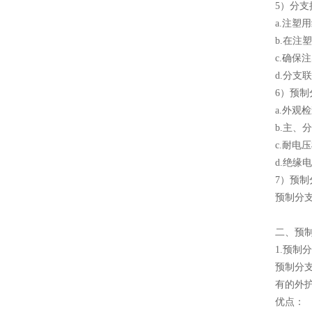
5）分
a.注
b.在
c.确
d.分支
6）预
a.外观
b.主、
c.耐电
d.绝缘
7）预
预制分
二、预
1.预制
预制分
有的外
优点：