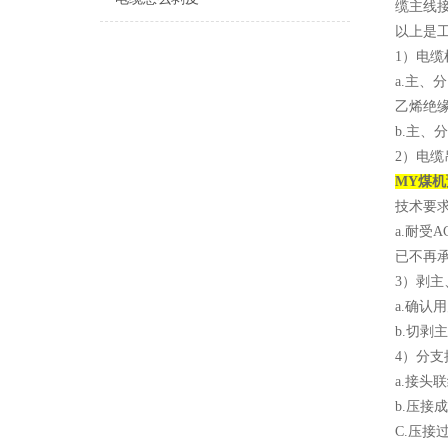
缆主线
以上是
1）电
a.主、分
乙烯绝缘电
b.主
2）电
MY煤机
技术要
a.耐受
已不再
3）剥
a.确认
b.切
4）分
a.接头
b.压
C.压