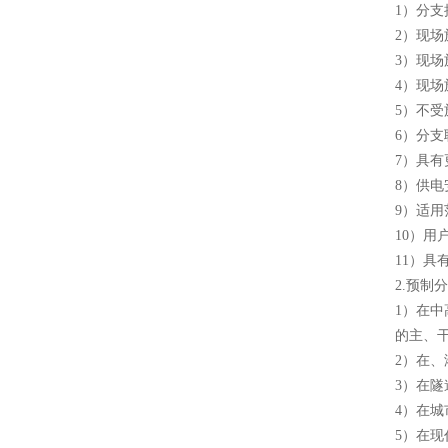
1）分
2）现
3）现
4）现
5）不
6）分
7）具
8）供电
9）适
10）
11）
2.预制
1）在
的主、
2）在
3）在
4）在
5）在