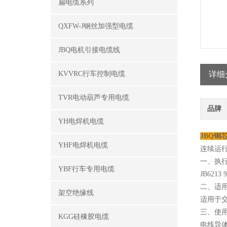
扁电缆系列
QXFW-J钢丝加强型电缆
JBQ电机引接电缆线
KVVRC行车控制电缆
详细
TVR电动葫芦专用电缆
品牌
YH电焊机电缆
JBQ铜
YHF电焊机电缆
连续运行
一、执
YBF行车专用电缆
JB6213 
二、适
架空绝缘线
适用于交
三、使
KGG硅橡胶电缆
电线导