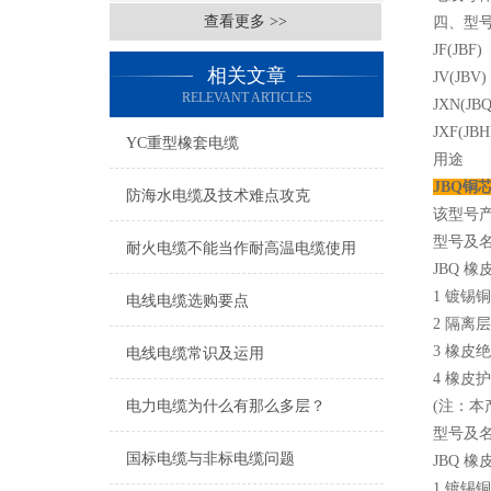
查看更多 >>
四、型
JF(J
相关文章
JV(J
RELEVANT ARTICLES
JXN(
JXF(
YC重型橡套电缆
用途
JBQ铜
防海水电缆及技术难点攻克
该型号
型号及
耐火电缆不能当作耐高温电缆使用
JBQ 
1 镀锡
电线电缆选购要点
2 隔离
3 橡皮
电线电缆常识及运用
4 橡皮
电力电缆为什么有那么多层？
(注：
型号及
国标电缆与非标电缆问题
JBQ 
1 镀锡