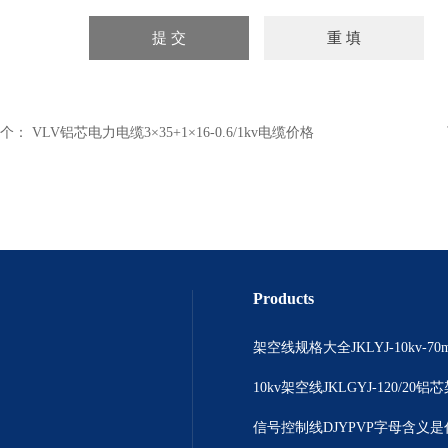
个：
VLV铝芯电力电缆3×35+1×16-0.6/1kv电缆价格
Products
10kv架空线JKLGYJ-120/20
信号控制线DJYPVP字母含义