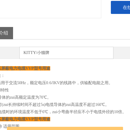
在
介绍
KITTY/小猫牌
芯屏蔽电力电缆VVP型号用途
途：
用于交流50Hz，额定电压0.6/IKV的线路中，供输配电能之用。
用特性
缆导体的zui高额定温度为70℃。
路时(zui长持续时间不超过5s)电缆导体的zui高温度不超过160℃。
设电缆时的环境温度不低于0℃，zui小弯曲半径应不小于电缆外径的10倍。
芯屏蔽电力电缆VVP型号用途
称 适用范围