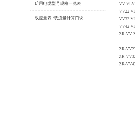
矿用电缆型号规格一览表
VV V
VV22
载流量表 /载流量计算口诀
VV32
VV42
ZR-V
ZR-V
ZR-V
ZR-V