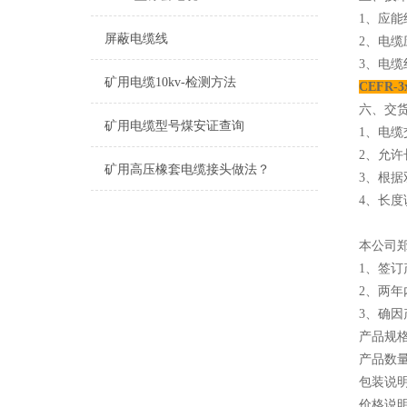
1、应能
屏蔽电缆线
2、电缆
3、电缆
矿用电缆10kv-检测方法
CEFR-
六、交
矿用电缆型号煤安证查询
1、电缆
2、允许
矿用高压橡套电缆接头做法？
3、根
4、长度
本公司
1、签
2、两
3、确
产品规
产品数量
包装说
价格说