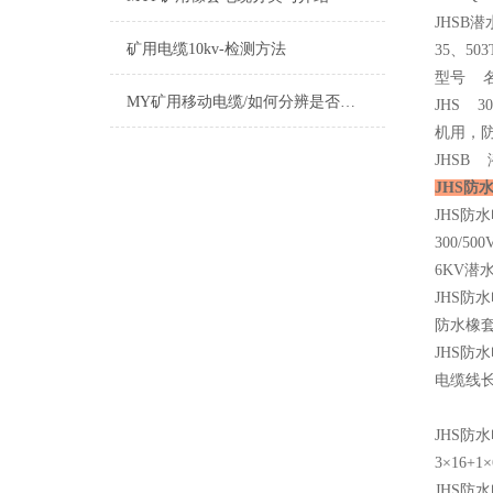
JHSB
矿用电缆10kv-检测方法
35、5
型号 
MY矿用移动电缆/如何分辨是否国标标准
JHS 3
机用，
JHSB
JHS防
JHS防
300/
6KV潜
JHS防
防水橡套
JHS防
电缆线长
JHS防水电
3×16+1×6
JHS