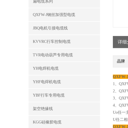
扁电缆系列
QXFW-J钢丝加强型电缆
JBQ电机引接电缆线
KVVRC行车控制电缆
详细
TVR电动葫芦专用电缆
品牌
YH电焊机电缆
QXFW
YHF电焊机电缆
1、QX
2、QX
YBF行车专用电缆
3、QX
4、QXF
架空绝缘线
Uo任
U任二
KGG硅橡胶电缆
QXFW