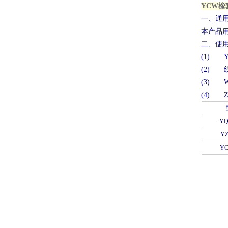
YCW橡
一、通
本产品用
二、使
(1) Y
(2) 
(3)
(4) 
YQ
Y
Y