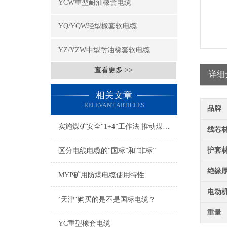
YCW重型耐油橡套电缆
YQ/YQW轻型橡套软电缆
YZ/YZW中型耐油橡套软电缆
查看更多 >>
详细
相关文章
RELEVANT ARTICLES
品牌
实施煤矿安全“1+4”工作法 推动煤矿安全发展
线芯
护套
区分电线电缆的“国标”和“非标”
绝缘
MYP矿用防爆电缆使用特性
电动
‘天津’购买的是不是国标电缆？
重量
YC重型橡套电缆