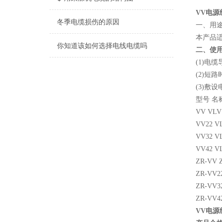
VV电源
冬季电缆损伤的原因
一、用
本产品适
你知道该如何选择电线电缆吗
二、使
(1)电
(2)短
(3)敷
型号 名
VV V
VV22
VV32
VV42
ZR-V
ZR-V
ZR-V
ZR-V
VV电源