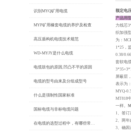
额定电压
识别MYQ矿用电缆
产品用
MYP矿用橡套电缆的养护及检查
力线芯3*
织加强型
高压盾构机电缆技术规范
为：MCP
1*25，
WD-MYJY是什么电缆
0.38/
套软电缆，
电缆鼓包的原因,凹凸不平的原因
3*35+
屏蔽层，表
电缆的型号由来及分组成型号
表示为：M
MYQ-0
什么是强制性国家标准
MT81
一样。
国标电缆与非标电缆问题
1、签
2、两
在电缆的选型过程中，有哪些常见误区需要避免？
3、确