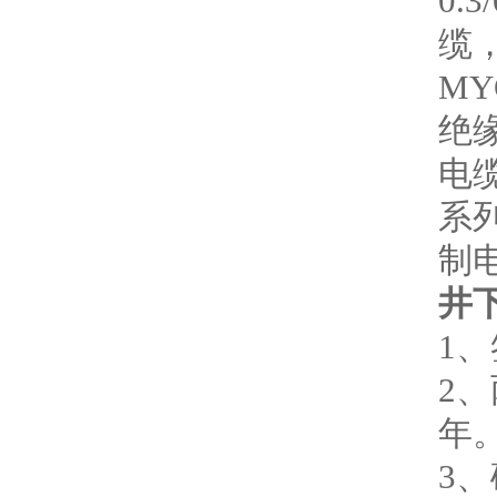
0.
缆，
MY
绝缘
电缆
系
制
井
1
2
年
3