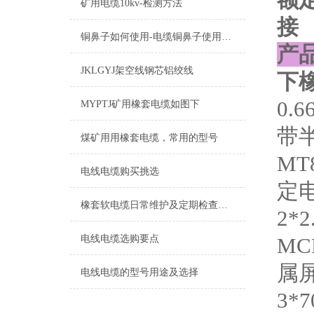
矿用电缆10kv-检测方法
接
铜鼻子如何使用-电缆铜鼻子使用操作
产
JKLGYJ架空线钢芯铝绞线
下
0.
MYPTJ矿用橡套电缆如图下
带半
煤矿用用橡套电缆，常用的型号
MT
电线电缆购买挑选
定电
橡套软电缆日常维护及定期检查故障
2
电线电缆选购要点
MCP
属屏
电线电缆的型号用途及选择
3*