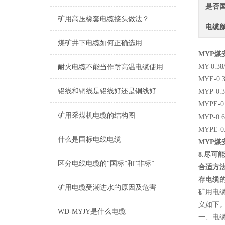
是否
矿用高压橡套电缆接头做法？
电缆
煤矿井下电缆如何正确选用
MYP
MY-0
耐火电缆不能当作耐高温电缆使用
MYE-
铝线和铜线是铝线好还是铜线好
MYP-
MYPE
矿用采煤机电缆的结构图
MYP-
MYPE
什么是国标电线电缆
MYP
8.尽
区分电线电缆的“国标”和“非标”
合适方法
存电缆
矿用电缆受潮进水的原因及危害
矿用电
义如下
WD-MYJY是什么电缆
一、电