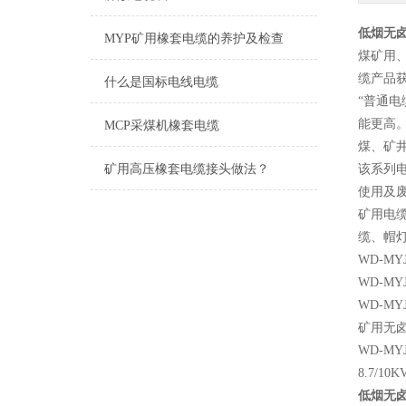
低烟无卤
MYP矿用橡套电缆的养护及检查
煤矿用、
缆产品
什么是国标电线电缆
“普通
能更高
MCP采煤机橡套电缆
煤、矿
矿用高压橡套电缆接头做法？
该系列
使用及
矿用电
缆、帽
WD-M
WD-M
WD-M
矿用无卤低烟
WD-MYJ
8.7/10
低烟无卤