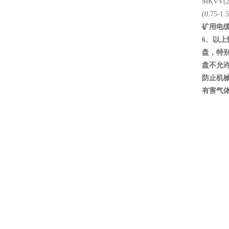
MKVV(2-
(0.75-1
矿用电缆
6、以
盘，特别
盘不允
防止机械
有害气