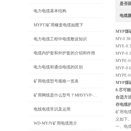
是否
电力电缆基本结构
电缆
MYPTJ矿用橡套电缆如图下
MYP煤矿
MY-0
电力电缆工程中电缆敷设知识
MYE-
电缆内护套和外护套的介绍和作用
MYP-
MYPE
电力电缆和通信电缆的区别
MYP-
MYPE
矿用电缆型号规格一览表
MYP煤矿
8.尽
矿用网线是什么型号？MHSYVP-5矿用网线型号
合适方法
存电缆
电线电缆常识及运用
矿用电
义如下
WD-MYJY矿用电缆简介
一、电