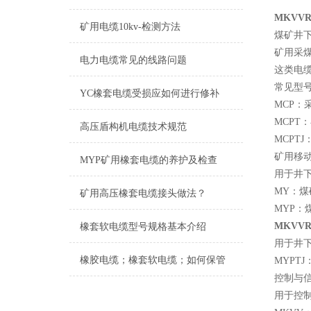
MKVV
矿用电缆10kv-检测方法
煤矿井
矿用采
电力电缆常见的线路问题
这类电
常见型
YC橡套电缆受损应如何进行修补
MCP
MCPT
高压盾构机电缆技术规范
MCPT
矿用移
MYP矿用橡套电缆的养护及检查
用于井
MY：煤
矿用高压橡套电缆接头做法？
MYP：
MKVV
橡套软电缆型号规格基本介绍
用于井
橡胶电缆；橡套软电缆；如何保管
MYPT
控制与
用于控