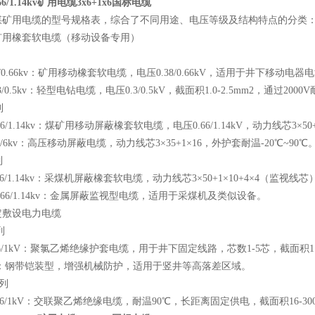
.66/1.14kv矿用电缆3x6+1x6国标电缆
煤矿用电缆的型号规格表，综合了不同用途、电压等级及结构特点的分类
矿用橡套软电缆（移动设备专用）
列
38/0.66kv：矿用移动橡套软电缆，电压0.38/0.66kV，适用于井下移动电
.3/0.5kv：轻型电钻电缆，电压0.3/0.5kV，截面积1.0-2.5mm2，通过200
列
.66/1.14kv：煤矿用移动屏蔽橡套软电缆，电压0.66/1.14kV，动力线芯3×50+1×
.6/6kv：高压移动屏蔽电缆，动力线芯3×35+1×16，外护套耐温-20℃~90℃
列
0.66/1.14kv：采煤机屏蔽橡套软电缆，动力线芯3×50+1×10+4×4（监
-0.66/1.14kv：金属屏蔽监视型电缆，适用于采煤机及类似设备。
定敷设电力电缆
列
0.6/1kV：聚氯乙烯绝缘护套电缆，用于井下固定线路，芯数1-5芯，截面积1.5
2：钢带铠装型，增强机械防护，适用于竖井等高落差区域。
系列
-0.6/1kV：交联聚乙烯绝缘电缆，耐温90℃，长距离固定供电，截面积16-30