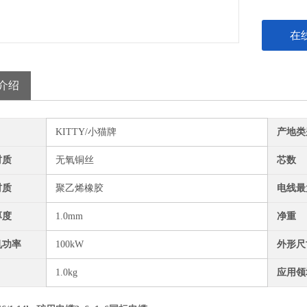
在
介绍
KITTY/小猫牌
产地类
材质
无氧铜丝
芯数
材质
聚乙烯橡胶
电线最
厚度
1.0mm
净重
机功率
100kW
外形尺
1.0kg
应用领