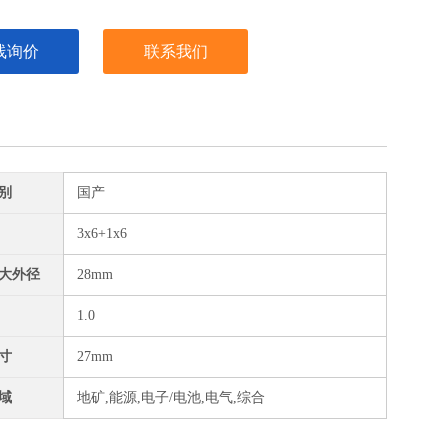
线询价
联系我们
别
国产
3x6+1x6
大外径
28mm
1.0
寸
27mm
域
地矿,能源,电子/电池,电气,综合