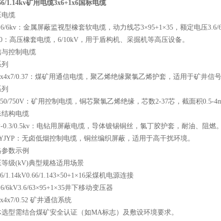
.66/1.14kv矿用电缆3x6+1x6国标电缆
压电缆
-3.6/6kv：金属屏蔽监视型橡套软电缆，动力线芯3×95+1×35，额定电压3
6/10：高压橡套电缆，6/10kV，用于盾构机、采掘机等高压设备。
信与控制电缆
系列
1x4x7/0.37：煤矿用通信电缆，聚乙烯绝缘聚氯乙烯护套，适用于矿井信号传输，执行M
系列
-450/750V：矿用控制电缆，铜芯聚氯乙烯绝缘，芯数2-37芯，截面积0.5-4
殊结构电缆
ZP-0.3/0.5kv：电钻用屏蔽电缆，导体镀锡铜丝，氯丁胶护套，耐油、阻燃
KYJYP：无卤低烟控制电缆，铜丝编织屏蔽，适用于高干扰环境。
格参数示例
等级(kV)
典型规格
适用场景
6/1.14kV
0.66/1.14
3×50+1×16
采煤机电源连接
6/6kV
3.6/6
3×95+1×35
井下移动变压器
1x4x7/0.52 矿井通信系统
体选型需结合煤矿安全认证（如MA标志）及敷设环境要求。