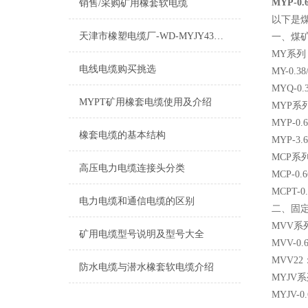
MYP-0
销售/采购矿用橡套软电缆
以下是
天津市橡塑电缆厂-WD-MYJY43低烟无卤电缆介绍
一、煤
MY系
电线电缆购买挑选
MY-0.
MYQ-0
MYPT矿用橡套电缆使用及介绍
MYP系
MYP-0
橡套电缆的基本结构
MYP-3
MCP系
高压电力电缆连接头分类
MCP-
MCPT
电力电缆和通信电缆的区别
二、固
MVV系
矿用电缆型号说明及型号大全
MVV-
MVV2
防水电缆与潜水橡套软电缆介绍
MYJV
MYJV