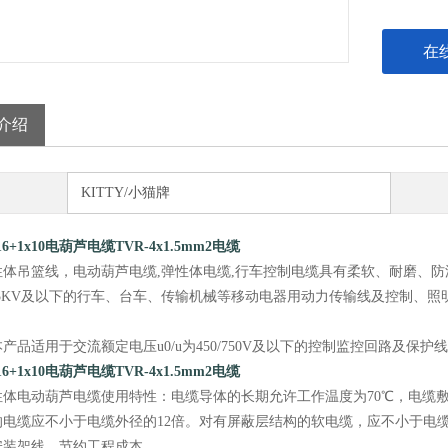
在
介绍
KITTY/小猫牌
x16+1x10电葫芦电缆TVR-4x1.5mm2电缆
弹性体吊篮线，电动葫芦电缆,弹性体电缆,行车控制电缆具有柔软、耐磨、
/0.75KV及以下的行车、台车、传输机械等移动电器用动力传输线及控制
产品适用于交流额定电压u0/u为450/750V及以下的控制监控回路及
x16+1x10电葫芦电缆TVR-4x1.5mm2电缆
弹性体电动葫芦电缆使用特性：电缆导体的长期允许工作温度为70℃，电缆
的电缆应不小于电缆外径的12倍。对有屏蔽层结构的软电缆，应不小于电
安装架线，节约工程成本。