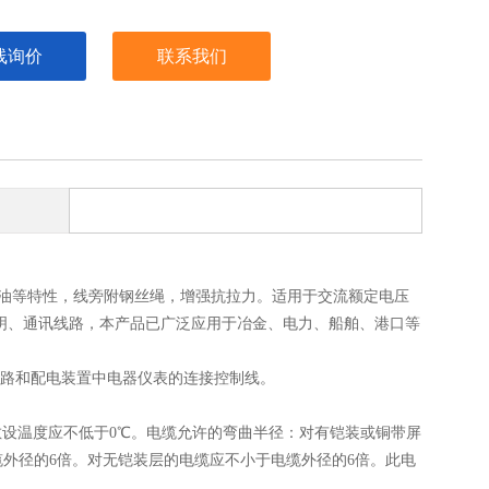
线询价
联系我们
防油等特性，线旁附钢丝绳，增强抗拉力。适用于交流额定电压
、照明、通讯线路，本产品已广泛应用于冶金、电力、船舶、港口等
保护线路和配电装置中电器仪表的连接控制线。
敷设温度应不低于0℃。电缆允许的弯曲半径：对有铠装或铜带屏
缆外径的6倍。对无铠装层的电缆应不小于电缆外径的6倍。此电