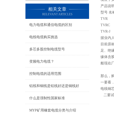
产品说
相关文章
型号 名
RELEVANT ARTICLES
TVR
电力电缆和通信电缆的区别
TVR
TVR
电线电缆购买挑选
据业内
目前原
多芯多股控制电缆型号
足、绝缘
缘体含胶
变频电力电缆？
般现在
控制电缆的适用范围
那么，
一要看
铝线和铜线是铝线好还是铜线好
电线铜
二要试
什么是强制性国家标准
MYP矿用橡套电缆分类与介绍