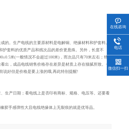
在线咨询
造成的。生产电线的主要原材料是电解铜、绝缘材料和护套料。
电话
和护套料的优质产品和残次品的差价更悬殊。另外，长度不
.5米(一般情况不会超过100米)，而次品只有70米左右；绝
者不难看出，成品电线销售价格存在差异是材质上存在猫腻所致。一
微信扫一扫
前说好但是价格是要上涨的哦,再此特别提醒!
章、生产日期；看电线上是否印有商标、规格、电压等。还要看
橡胶手感弹性大且电线绝缘体上无裂痕的就是优等品。