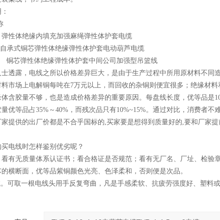
明：
称
 弹性体绝缘内填充加强麻绳弹性体护套电缆
C 自承式铜芯弹性体绝缘弹性体护套电动葫芦电缆
-J 铜芯弹性体绝缘弹性体护套中间公司加强型吊篮线
人士透露，电线之所以价格差异巨大，是由于生产过程中所用原材料不同
材料市场上电解铜每吨在7万元以上，而回收的杂铜则便宜很多；绝缘材料
体含胶量不够，也是造成价格差异的重要原因。每盘线长度，优等品是100±0
量优等品占35%～40%，而残次品只有10%~15%。通过对比，消费
厂家提供的出厂价都是不合乎国标的,买家要是想得到质量好的,要和厂家提
购买电线时怎样鉴别优劣呢？
．看有无质量体系认证书；看合格证是否规范；看有无厂名、厂址、检验
芯的横断面，优等品紫铜颜色光亮、色泽柔和，否则便是次品。
。可取一根电线头用手反复弯曲，凡是手感柔软、抗疲劳强度好、塑料或