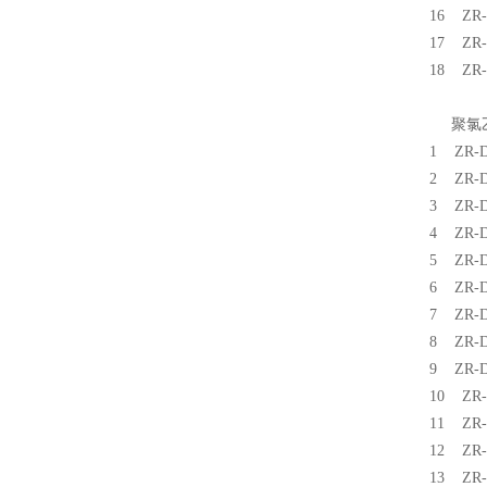
16 Z
17 Z
18 Z
聚氯乙
1 ZR
2 ZR
3 ZR
4 ZR
5 ZR
6 ZR
7 ZR
8 ZR
9 ZR
10 Z
11 Z
12 Z
13 Z