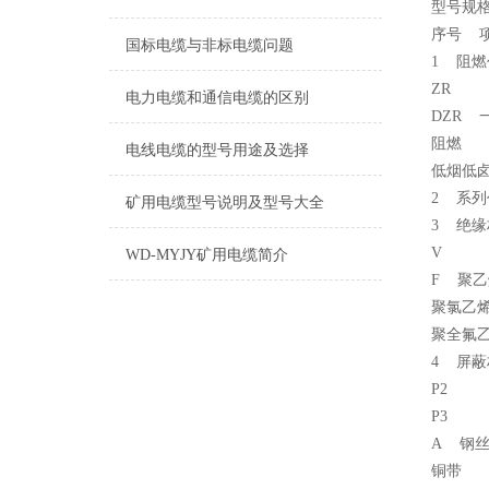
型号规
序号 
国标电缆与非标电缆问题
1 阻燃
ZR
电力电缆和通信电缆的区别
DZR 
阻燃
电线电缆的型号用途及选择
低烟低
2 系
矿用电缆型号说明及型号大全
3 绝缘
V
WD-MYJY矿用电缆简介
F 聚乙
聚氯乙烯
聚全氟
4 屏蔽
P2
P3
A 钢
铜带