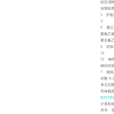
铝箔/塑
涂塑铝
5 护套
V
F 聚乙
聚氯乙烯
聚全氟
6 铠装
32
53 钢
钢丝铠
7 规格
对数 N:
单元芯数
导体截面 
DJYV
计算机
序号 