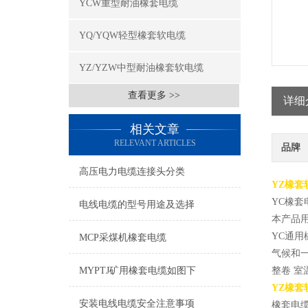
YCW重型耐油橡套电缆
YQ/YQW轻型橡套软电缆
YZ/YZW中型耐油橡套软电缆
查看更多 >>
详细
相关文章
RELEVANT ARTICLES
品牌
高压电力电缆连接头分类
YZ橡套
YC橡套
电线电缆的型号用途及选择
本产品用
YC通用橡
MCP采煤机橡套电缆
气候和一
MYPTJ矿用橡套电缆如图下
整卷 室温
YZ橡套
安装电线电缆安全注意事项
橡套电缆