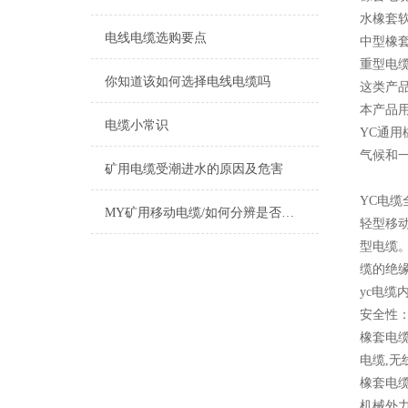
水橡套软
电线电缆选购要点
中型橡
重型电
你知道该如何选择电线电缆吗
这类产
本产品用
电缆小常识
YC通用橡
气候和
矿用电缆受潮进水的原因及危害
YC电缆
MY矿用移动电缆/如何分辨是否国标标准
轻型移
型电缆
缆的绝
yc电缆
安全性
橡套电缆
电缆,无
橡套电
机械外力