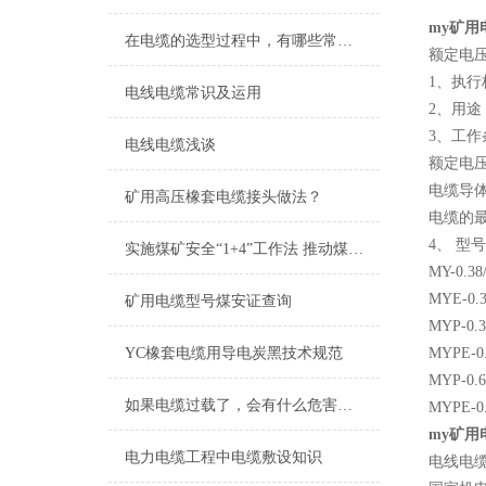
my矿用
在电缆的选型过程中，有哪些常见误区需要避免？
额定电压0
1、执行标
电线电缆常识及运用
2、用途
3、工作
电线电缆浅谈
额定电压Uo
电缆导体
矿用高压橡套电缆接头做法？
电缆的
4、 型
实施煤矿安全“1+4”工作法 推动煤矿安全发展
MY-0
MYE-
矿用电缆型号煤安证查询
MYP-
YC橡套电缆用导电炭黑技术规范
MYPE
MYP-
如果电缆过载了，会有什么危害吗？
MYPE
my矿用
电力电缆工程中电缆敷设知识
电线电缆