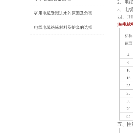
2、电
3、电
矿用电缆受潮进水的原因及危害
四
、J
jhs电线
电线电缆绝缘材料及护套的选择
标称
截面
4
6
10
16
25
35
50
70
95
五
、性