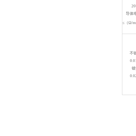
2
导体
≤（Ω/m
不
0.0
镀
0.0