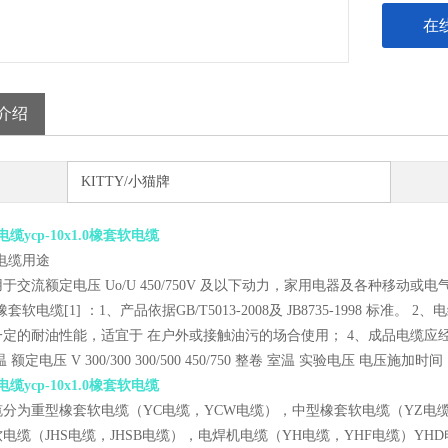
在
介绍
KITTY/小猫牌
电缆ycp-10x1.0橡套软电缆
电缆用途
于交流额定电压 Uo/U 450/750V 及以下动力，家用电器及各种移动或
套软电缆[1] ：1、产品依据GB/T5013-2008及 JB8735-1998 标
定的耐油性能，适宜于 在户外或接触油污的场合使用； 4、成品电缆应经受
 额定电压 V 300/300 300/500 450/750 整卷 室温 实验电压 电压施加时间
电缆ycp-10x1.0橡套软电缆
分为重型橡套软电缆（YC电缆，YCW电缆），中型橡套软电缆（YZ电缆
电缆（JHS电缆，JHSB电缆），电焊机电缆（YH电缆，YHF电缆）Y