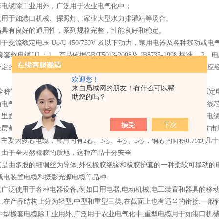
套电缆除工业用外，广泛用于农业电气化中；
缆用于如港口机械、探照灯、家业大型水力排灌站等场合。
品具有良好的通用性，系列规格完整，性能良好和稳定。
于交流额定电压 Uo/U 450/750V 及以下动力，家用电器及各种移动或
套软电缆[1] ：1、产品依据GB/T5013-2008及 JB8735-1998 标
一定的耐油性能，适宜于 在户外或接触油污的场合使用； 4、成品电缆应
欢迎您！
来自局域网的朋友！有什么可以帮
全称重型通用橡套电缆，是俗称的橡套线的一种。yc电缆适用于交流额定电压
助您的吗？
动电气设备，或用于工地上临时施工用，能承受较大的机械外力作用。线芯
。里面的护套也为橡胶绝缘，导体为铜丝。橡套电缆分为重型电缆（yc电缆
缘层都是*橡胶制作，导体则以良好导电性能的无氧铜杆为佳品。而目前市
内主要为多芯电缆，常用的有2芯、3芯、4芯、5芯，铜芯的面积0.75到几
：由于全天然橡胶的质地，这种产品十分安全
是由多股的细铜丝为导体,外包橡胶绝缘和橡胶护套的一种柔软可移动的电缆
线电装置电缆和摄影光源电缆等品种.
缆广泛使用于各种电器设备,例如日用电器,电动机械,电工装置和器具的移
,在产品结构上分为轻型,中型和重型三类,在截面上也有适当的衔接.一般轻
中型橡套电缆除工业用外,广泛用于农业电气化中,重型电缆用于如港口机械