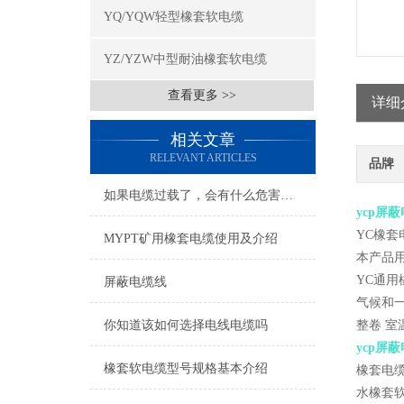
YQ/YQW轻型橡套软电缆
YZ/YZW中型耐油橡套软电缆
查看更多 >>
详细
相关文章
RELEVANT ARTICLES
品牌
如果电缆过载了，会有什么危害吗？
ycp屏蔽
YC橡套
MYPT矿用橡套电缆使用及介绍
本产品用
YC通用橡
屏蔽电缆线
气候和一
你知道该如何选择电线电缆吗
整卷 室温
ycp屏蔽
橡套软电缆型号规格基本介绍
橡套电缆
水橡套软