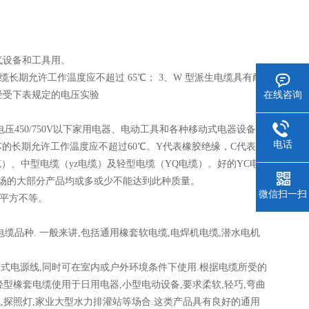
电气设备和工具用。
准。 2、电缆长期允许工作温度应不超过 65℃； 3、W 型派生电缆具有耐
经受下表规定的电压实验
在线咨询
450/750V以下家用电器、电动工具和各种移动式电器设备或
电话
的长期允许工作温度应不超过60℃。Y代表橡胶绝缘，C代表重
）、中型电缆（yz电缆）及轻型电缆（YQ电缆）。好的YC电
场的大部分产品均或多或少不能达到此种质量。
微信扫一扫
十平方不等。
品种. 一般来讲,包括通用橡套软电缆,电焊机电缆,潜水电机
动式电源线,同时可在室内或户外环境条件下使用.根据电缆所受的
型橡套电缆使用于日用电器,小型电动设备,要求柔软,轻巧,弯曲
,探照灯,家业大型水力排灌站等场合.这类产品具有良好的通用