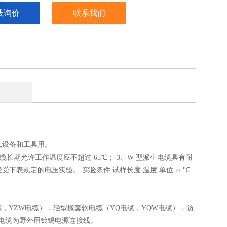
线询价
联系我们
电气设备和工具用。
准。 2、电缆长期允许工作温度应不超过 65℃； 3、W 型派生电缆具有耐
下表规定的电压实验。 实验条件 试样长度 温度 单位 m ℃
，YZW电缆），轻型橡套软电缆（YQ电缆，YQW电缆），防
HD电缆为野外用镀锡电源连接线。