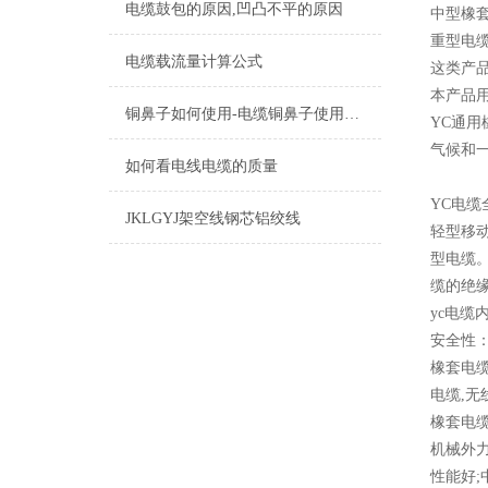
电缆鼓包的原因,凹凸不平的原因
中型橡
重型电
电缆载流量计算公式
这类产
本产品用
铜鼻子如何使用-电缆铜鼻子使用操作
YC通用橡
气候和
如何看电线电缆的质量
YC电缆
JKLGYJ架空线钢芯铝绞线
轻型移
型电缆
缆的绝
yc电缆
安全性
橡套电缆
电缆,无
橡套电
机械外力
性能好;