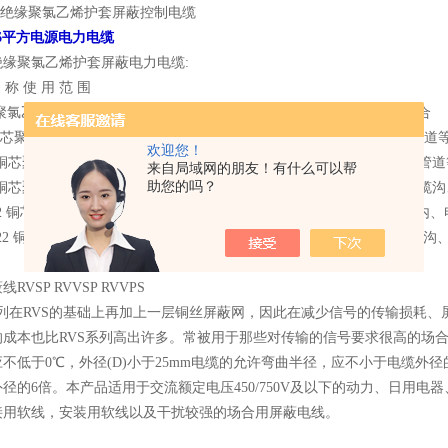
烯绝缘聚氯乙烯护套屏蔽控制电缆
1x6平方电源电力电缆
绝缘聚氯乙烯护套屏蔽电力电缆:
 称 使 用 范 围
芯聚氯乙烯绝缘和护套软电力电缆 敷设在室内、电缆沟、管道等固定场合
 铜芯聚氯乙烯绝缘和护套编织屏蔽软电力电缆 敷设在室内、电缆沟、管道
欢迎您！
2 铜芯聚氯乙烯绝缘和护套铜带屏蔽软电力电缆 敷设在室内、电缆沟、管道
来自局域网的朋友！有什么可以帮
助您的吗？
3 铜芯聚氯乙烯绝缘和护套铝塑复合带屏蔽软电力电缆 敷设在室内、电缆
-22 铜芯聚氯乙烯绝缘和护套编织屏蔽钢带铠装软电力电缆 敷衍设在室
2-22 铜芯聚氯乙烯绝缘和护套钢带铠装软电力电缆 敷衍设在室内、电
RVSP RVVSP RVVPS
系列在RVS的基础上再加上一层铜丝屏蔽网，因此在减少信号的传输损耗
的成本也比RVS系列高出许多。常被用于那些对传输的信号要求很高的场合
不低于0℃，外径(D)小于25mm电缆的允许弯曲半径，应不小于电缆外径
径的6倍。本产品适用于交流额定电压450/750V及以下的动力、日用
接用软线，安装用软线以及干扰较强的场合用屏蔽电线。