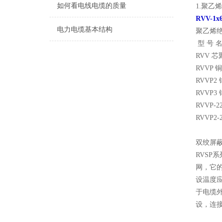
如何看电线电缆的质量
1.聚乙
RVV-
电力电缆基本结构
聚乙烯
型 号 名
RVV 
RVVP
RVVP
RVVP
RVVP
RVVP
双绞屏蔽线
RVSP
网，它
设温度应
于电缆外
设，连