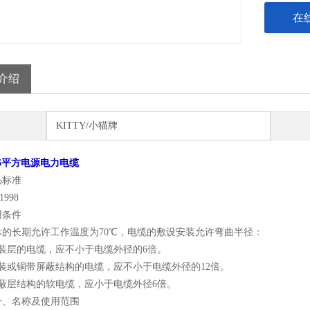
在
介绍
KITTY/小猫牌
1x6平方电源电力电缆
品标准
1998
用条件
休的长期允许工作温度为70℃，电缆的敷设安装允许弯曲半径：
铠装层的电缆，应不小于电缆外径的6倍。
铠装或铜带屏蔽结构的电缆，应不小于电缆外径的12倍。
屏蔽层结构的软电缆，应小于电缆外径6倍。
号、名称及使用范围