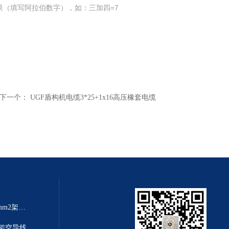
果（填写阿拉伯数字），如：三加四=7
下一个：
UGF盾构机电缆3*25+1x16高压橡套电缆
架空线规格大全JKLYJ-10kv-70mm2架空铝芯导线
铝芯架空导线