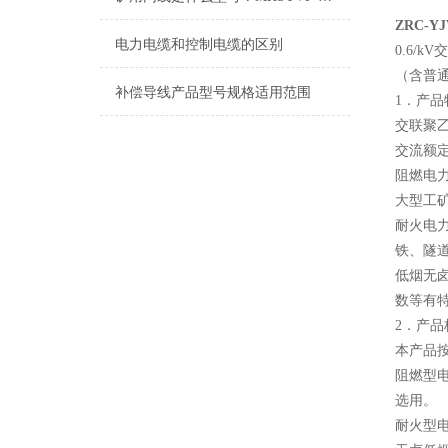
ZRC-Y
电力电缆和控制电缆的区别
0.6/
（含普
补偿导线产品型号规格适用范围
1．产品
交联聚
交流额定
阻燃电
大型工
耐火电
铁、隧
低烟无
数等有
2．产品
本产品按
阻燃型电
选用。
耐火型电缆