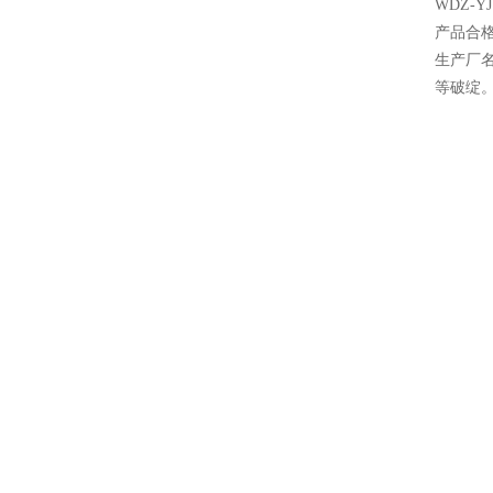
WDZ-
产品合
生产厂
等破绽