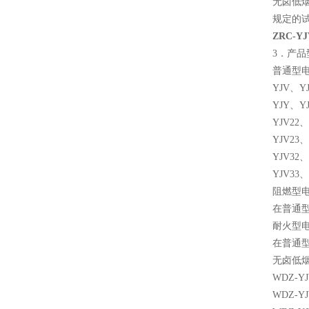
无卤低烟
规定的试验
ZRC-Y
3．产品
普通型
YJV、
YJY、
YJV2
YJV2
YJV3
YJV3
阻燃型
在普通型
耐火型
在普通
无卤低
WDZ-
WDZ-