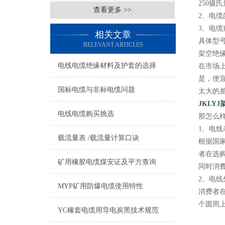
250摄
查看更多 >>
2、电缆
3、电缆
相关文章
具体型号有
RELEVANT ARTICLES
架空绝
电线电缆绝缘材料及护套的选择
在市场
是，便
国标电缆与非标电缆问题
太大的
JKLY
电线电缆购买挑选
那怎么
1、电线
载流量表 /载流量计算口诀
根据国
者在选
矿用橡胶电缆煤安证及平方查询
同时消
2、电线
MYP矿用防爆电缆使用特性
消费者
个圆周
YC橡套电缆用导电炭黑技术规范