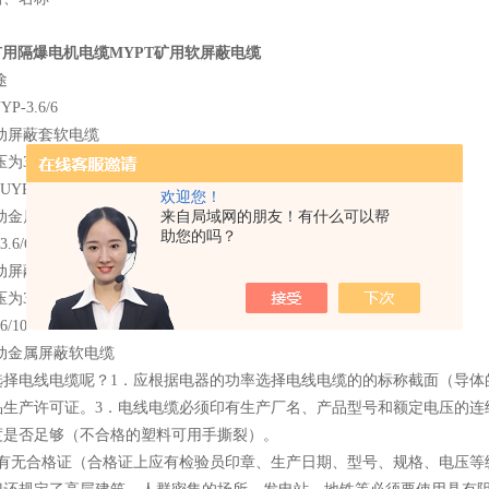
矿用隔爆电机电缆MYPT矿用软屏蔽电缆
途
P-3.6/6
动屏蔽套软电缆
为3.6/6KV移动式地面矿同机械电源的连接,环境温度下限为-20℃
UYPT-3.6/6
欢迎您！
动金属屏蔽橡套软电缆
来自局域网的朋友！有什么可以帮
助您的吗？
.6/6
动屏蔽监视软电缆
为3.6/6KV采煤机电缆动力电缆，用于电源的连接
6/10
动金属屏蔽软电缆
选择电线电缆呢？1．应根据电器的功率选择电线电缆的的标称截面（导体
品生产许可证。3．电线电缆必须印有生产厂名、产品型号和额定电压的连
度是否足够（不合格的塑料可用手撕裂）。
品有无合格证（合格证上应有检验员印章、生产日期、型号、规格、电压等