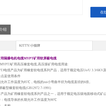
在
介绍
KITTY/小猫牌
矿用隔爆电机电缆MYPT矿用软屏蔽电缆
，MYPTJ矿用高压橡套电缆,高压煤矿用电缆用途:
MYPTJ电缆产品为矿用橡套软电缆系列产品，适用于额定电压Uo/U 3.3/
给点蓝使用条件
允许工作温度为85℃，电线的zui小弯曲半径为电缆直径的6倍。
V屏蔽型橡套软电缆(GB12972.7-1991)
本产品为矿用橡套软电缆系列产品之一，适用于额定电压级地面移动式矿
件：电缆导体的长期允许工作温度为90℃
格、名称