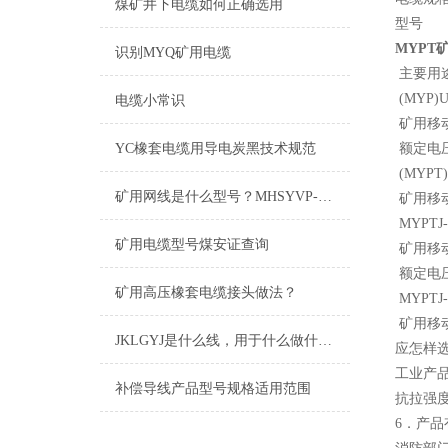
煤矿井下电缆如何正确选用
型号
MYPT
识别MYQ矿用电缆
主要用
(MYP)UY
电缆小常识
矿用移
YC橡套电缆用导电炭黑技术规范
额定电压
(MYPT)
矿用网线是什么型号？MHSYVP-5矿用网线型号
矿用移
MYPTJ-3
矿用电缆型号煤安证查询
矿用移
额定电压
矿用高压橡套电缆接头做法？
MYPTJ-
矿用移
JKLGYJ是什么线，用于什么做什么的
应怎样
工业产
补偿导线产品型号规格适用范围
抗拉强
6．产