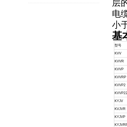
层
电
小
基
型号
KVV
KVVR
KVVP
KVVRP
KVVP2
KVVP2
KYJV
KVJVR
KYJVP
KYJVR