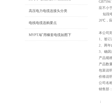
GB75
应不小于
高压电力电缆连接头分类
短段电
20℃，
电线电缆选购要点
本公司
MYPTJ矿用橡套电缆如图下
1、签
2、两
3、确
产品规
产品数量
包装说
价格说
公司名
销售部
：